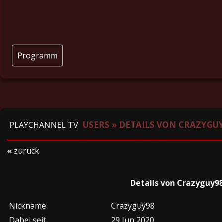
Programm
USERS
»
DETAILS VON CRAZYGU
PLAYCHANNEL TV
«
zurück
Details von Crazyguy9
Nickname
Crazyguy98
Dabei seit
29 Jun 2020