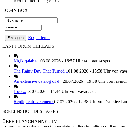
Red Instinct Rising Star
vs
LOGIN
BOX
Registrieren
LAST FORUM
THREADS
Kiçik qələb<...
03.08.2026 - 16:57 Uhr von gamsespec
The Rainy Day That Turned...
01.08.2026 - 15:58 Uhr von vav
An extensive catalog of d...
28.07.2026 - 19:38 Uhr von ravind
Поб ...
18.07.2026 - 14:34 Uhr von vavadaada
Replique de vetements
07.07.2026 - 12:38 Uhr von Yankiee Lu
SCREENSHOT
DES TAGES
ÜBER
PLAYCHANNEL TV
Lorem ipsum dolor sit amet, consetetur sadipscing elitr, sed diam non