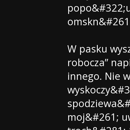
popo&#322;ud
omskn&#261;
W pasku wysz
robocza” na
innego. Nie 
wyskoczy&#32
spodziewa&#3
moj&#261; u