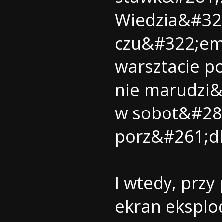
Wiedzia&#322
czu&#322;em
warsztacie p
nie marudzi&#
w sobot&#281
porz&#261;d
I wtedy, przy
ekran ekspl