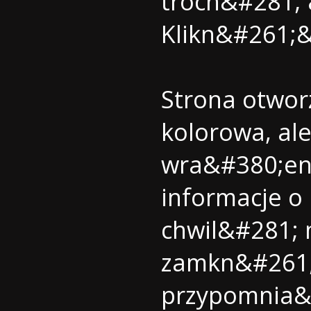
troch&#281; 
Klikn&#261;&
Strona otwor
kolorowa, al
wra&#380;eni
informacje o l
chwil&#281;
zamkn&#261;&
przypomnia&