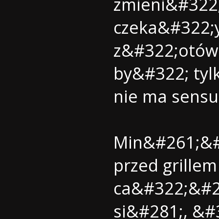
zmieni&#322;
czeka&#322;y
z&#322;otówk
by&#322; tyl
nie ma sensu
Min&#261;&#
przed grille
ca&#322;&#26
si&#281;, &#