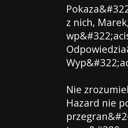
Pokaza&#322;e
z nich, Marek
wp&#322;acis
Odpowiedzia
Wyp&#322;aci
Nie zrozumiel
Hazard nie p
przegran&#26