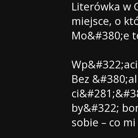
Literówka w 
miejsce, o k
Mo&#380;e t
Wp&#322;aci&
Bez &#380;al
ci&#281;&#38
by&#322; bo
sobie – co mi