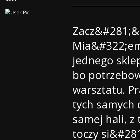
Zacz&#281;&#
Mia&#322;em
jednego skle
bo potrzebo
warsztatu. P
tych samych 
samej hali, 
toczy si&#281