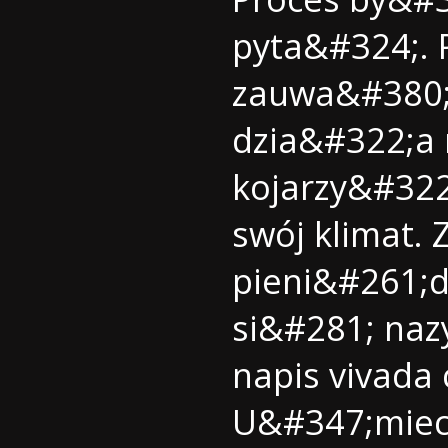
pyta&#324;. 
zauwa&#380;
dzia&#322;a n
kojarzy&#322
swój klimat
pieni&#261;d
si&#281; naz
napis
vivada 
U&#347;miec