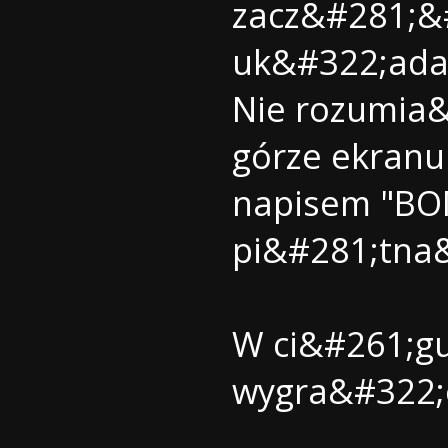
zacz&#281;&
uk&#322;ada&
Nie rozumia&
górze ekranu
napisem "B
pi&#281;tna
W ci&#261;gu
wygra&#322;e