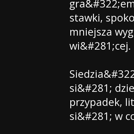
gra&#322;em 
stawki, spok
mniejsza wyg
wi&#281;cej
Siedzia&#32
si&#281; dzi
przypadek, l
si&#281; w c