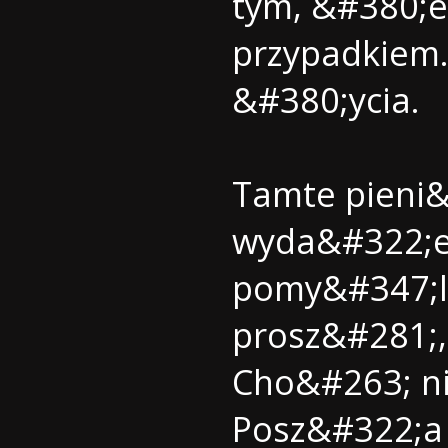
tym, &#380;e
przypadkiem
&#380;ycia.
Tamte pieni
wyda&#322;em
pomy&#347;l
prosz&#281;,
Cho&#263; ni
Posz&#322;a 