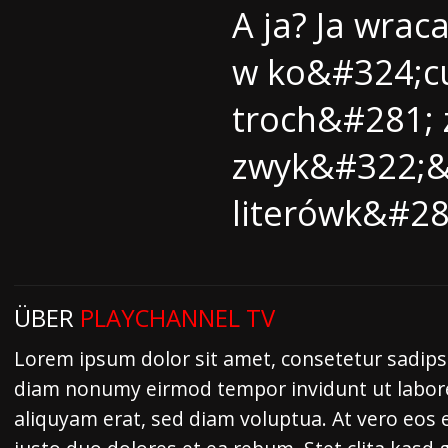
A ja? Ja wrac
w ko&#324;cu
troch&#281; 
zwyk&#322;&
literówk&#28
ÜBER
PLAYCHANNEL TV
Lorem ipsum dolor sit amet, consetetur sadipsc
diam nonumy eirmod tempor invidunt ut labor
aliquyam erat, sed diam voluptua. At vero eos 