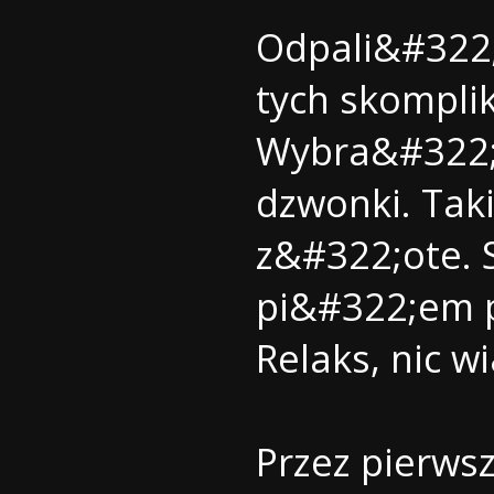
Odpali&#322
tych skomplik
Wybra&#322;e
dzwonki. Taki
z&#322;ote. 
pi&#322;em p
Relaks, nic w
Przez pierws