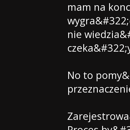
mam na konci
wygra&#322;e
nie wiedzia&
czeka&#322;y
No to pomy&
przeznaczeni
Zarejestrow
Proces by&#3