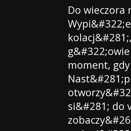
Do wieczora 
Wypi&#322;e
kolacj&#281;
g&#322;owie
moment, gdy
Nast&#281;pn
otworzy&#32
si&#281; do 
zobaczy&#263