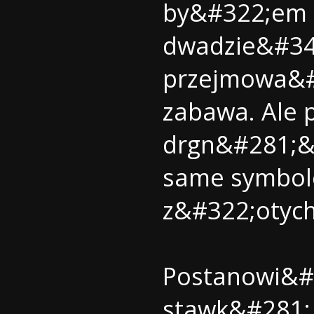
by&#322;em n
dwadzie&#347
przejmowa&#
zabawa. Ale 
drgn&#281;&#
same symbole 
z&#322;otych
Postanowi&#
stawk&#281;.