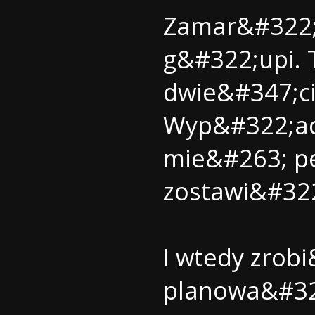
Zamar&#322;
g&#322;upi. 
dwie&#347;ci
Wyp&#322;aci
mie&#263; p
zostawi&#322;
I wtedy zrob
planowa&#32