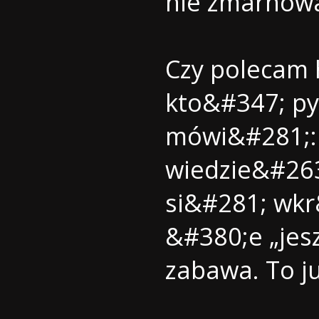
nie zmarnow
Czy polecam 
kto&#347; py
mówi&#281;: 
wiedzie&#263
si&#281; wkr
&#380;e „jesz
zabawa. To j