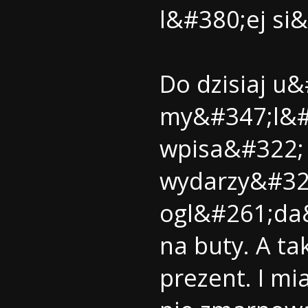
l&#380;ej si
Do dzisiaj u
my&#347;l&#2
wpisa&#322; 
wydarzy&#322
ogl&#261;da&
na buty. A t
prezent. I m