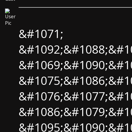
&#1071;
&#1092;&#1088;&#1
&#1069;&#1090;&#1
&#1075;&#1086;&#10
&#1076;&#1077;&#1
&#1086;&#1079;&#1
&#1095;&#1090;&#10