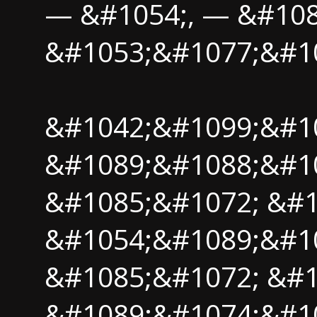
— &#1054;, — &#108
&#1053;&#1077;&#1
&#1042;&#1099;&#1
&#1089;&#1088;&#10
&#1085;&#1072; &#1
&#1054;&#1089;&#1
&#1085;&#1072; &#1
&#1089;&#1074;&#10