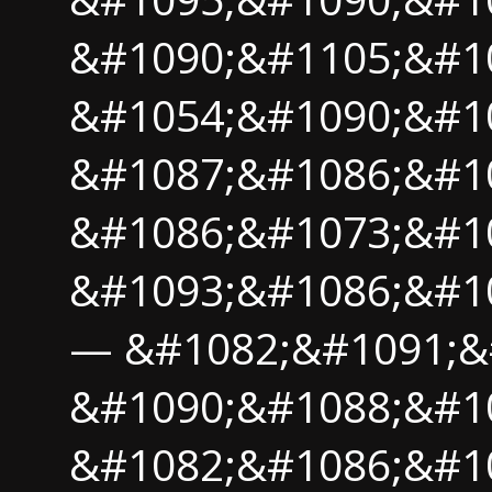
&#1090;&#1105;&#1
&#1054;&#1090;&#1
&#1087;&#1086;&#1
&#1086;&#1073;&#10
&#1093;&#1086;&#1
— &#1082;&#1091;&
&#1090;&#1088;&#1
&#1082;&#1086;&#10