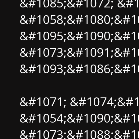
&#1085;&#1072; &#1
&#1058;&#1080;&#10
&#1095;&#1090;&#1
&#1073;&#1091;&#10
&#1093;&#1086;&#1
&#1071; &#1074;&#1
&#1054;&#1090;&#1
&#1073;&#1088;&#10