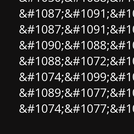
&#1087;&#1091;&#10
&#1087;&#1091;&#10
&#1090;&#1088;&#1
&#1088;&#1072;&#1
&#1074;&#1099;&#1
&#1089;&#1077;&#1
&#1074;&#1077;&#1