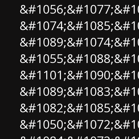
&#1056;&#1077;&#1
&#1074;&#1085;&#1
&#1089;&#1074;&#10
&#1055;&#1088;&#1
&#1101;&#1090;&#10
&#1089;&#1083;&#1
&#1082;&#1085;&#1
&#1050;&#1072;&#1