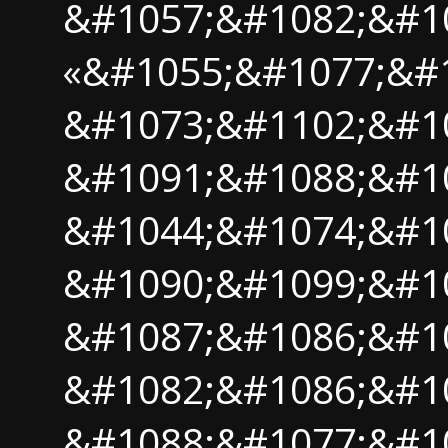
&#1057;&#1082;&#1
«&#1055;&#1077;&#
&#1073;&#1102;&#1
&#1091;&#1088;&#1
&#1044;&#1074;&#1
&#1090;&#1099;&#1
&#1087;&#1086;&#10
&#1082;&#1086;&#10
&#1088;&#1077;&#1