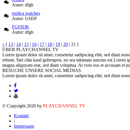
Autor: dfgh
replica watches
Autor: GSDF
FGFHJK
Autor: dfgh
«
[
13
|
14
|
15
|
16
|
17
|
18
|
19
|
20
| 21 ]
ÜBER
PLAYCHANNEL TV
Lorem ipsum dolor sit amet, consetetur sadipscing elitr, sed diam non
rebum. Stet clita kasd gubergren, no sea takimata sanctus est Lorem i
magna aliquyam erat, sed diam voluptua. At vero eos et accusam et jus
BESUCHE UNSERE
SOCIAL MEDIAS
Lorem ipsum dolor sit amet, consetetur sadipscing elitr, sed diam no
© Copyright 2026 by
PLAYCHANNEL TV
Kontakt
|
Impressum