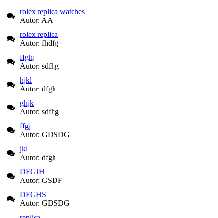
rolex replica watches
Autor: AA
rolex replica
Autor: fhdfg
ffghj
Autor: sdfhg
hjkl
Autor: dfgh
ghjk
Autor: sdfhg
ffgj
Autor: GDSDG
jkl
Autor: dfgh
DFGJH
Autor: GSDF
DFGHS
Autor: GDSDG
replica