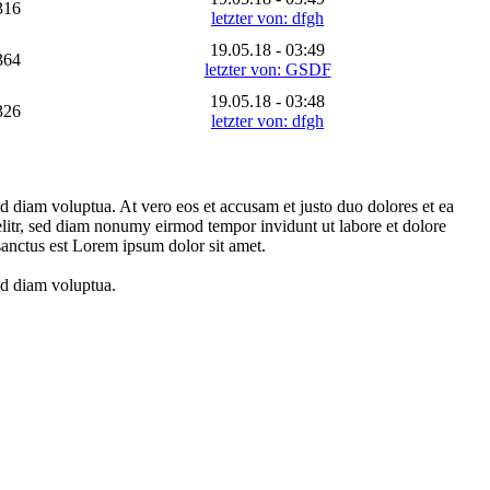
316
letzter von: dfgh
19.05.18 - 03:49
364
letzter von: GSDF
19.05.18 - 03:48
326
letzter von: dfgh
d diam voluptua. At vero eos et accusam et justo duo dolores et ea
elitr, sed diam nonumy eirmod tempor invidunt ut labore et dolore
sanctus est Lorem ipsum dolor sit amet.
ed diam voluptua.